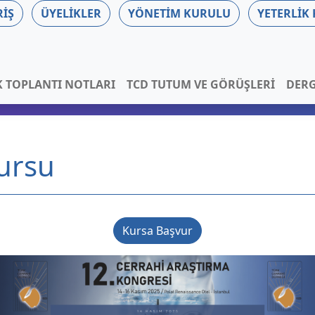
RIŞ
ÜYELIKLER
YÖNETIM KURULU
YETERLIK
K TOPLANTI NOTLARI
TCD TUTUM VE GÖRÜŞLERI
DERG
ursu
Kursa Başvur