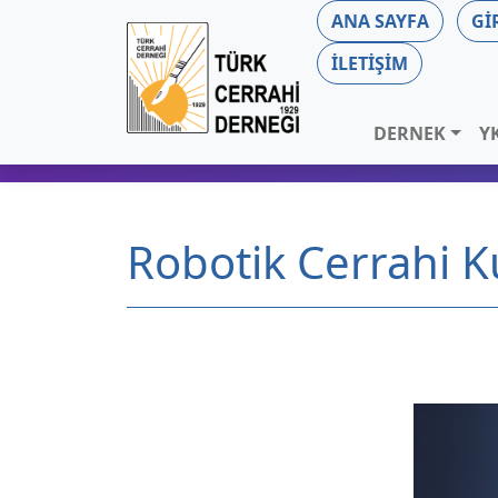
ANA SAYFA
GI
İLETIŞIM
DERNEK
Y
Robotik Cerrahi K