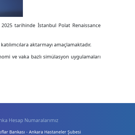
2025 tarihinde İstanbul Polat Renaissance
i katılımcılara aktarmayı amaçlamaktadır.
gonomi ve vaka bazlı simülasyon uygulamaları
nka Hesap Numaralarımız
ıflar Bankası - Ankara Hastaneler Şubesi