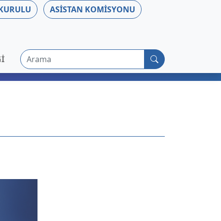
 KURULU
ASISTAN KOMISYONU
Arama
I